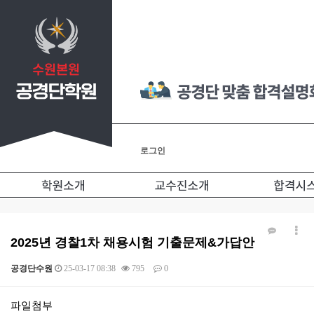
로그인
2025년 경찰1차 채용시험 기출문제&가답안
공경단수원
25-03-17 08:38
795
0
본문
파일첨부